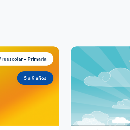
Preescolar - Primaria
5 a 9 años