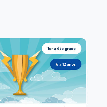
1er a 6to grado
6 a 12 años